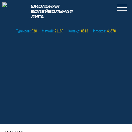
Турниров:
920
Матчей:
21189
Команд:
8518
Игроков:
46378
​Долгожданное открытие нового волей
Новость