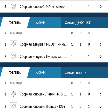
4
Сборная юношей, МАОУ «Лицей-интернат №1»
1
0
1
0
Таблица
Финал ДЕВУШКИ
ТАБЛИЦА
ФОРМА
#
КОМАНДА
И
В
П
О
1
Сборная девушек МБОУ "Гимназия № 6"
1
1
0
3
2
Сборная девушек Нурлатская СОШ
1
0
1
0
Таблица
Финал юноши
ТАБЛИЦА
ФОРМА
#
КОМАНДА
И
В
П
О
1
Сборная юношей Лицей им. В. В. Карпова
1
1
0
3
2
Сборная юношей, IT-лицей КФУ
1
0
1
0