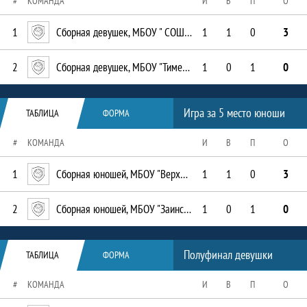
#
КОМАНДА
И
В
П
О
1
Сборная девушек, МБОУ " СОШ № 3 им. Тази Гиззата "
1
1
0
3
2
Сборная девушек, МБОУ "Тимершикская СОШ"
1
0
1
0
Таблица
Игра за 5 место юноши
ТАБЛИЦА
ФОРМА
#
КОМАНДА
И
В
П
О
1
Сборная юношей, МБОУ "Верхнесиметская СОШ"
1
1
0
3
2
Сборная юношей, МБОУ "Заинская СОШ № 6"
1
0
1
0
Таблица
Полуфинал девушки
ТАБЛИЦА
ФОРМА
#
КОМАНДА
И
В
П
О