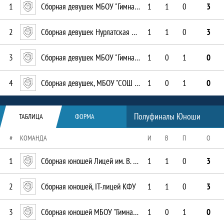
1
Сборная девушек МБОУ "Гимназия № 6"
1
1
0
3
2
Сборная девушек Нурлатская СОШ
1
1
0
3
3
Сборная девушек МБОУ "Гимназия им. Наби Даули"
1
0
1
0
4
Сборная девушек, МБОУ "СОШ № 8"
1
0
1
0
Таблица
Полуфиналы Юноши
ТАБЛИЦА
ФОРМА
#
КОМАНДА
И
В
П
О
1
Сборная юношей Лицей им. В. В. Карпова
1
1
0
3
2
Сборная юношей, IT-лицей КФУ
1
1
0
3
3
Сборная юношей МБОУ "Гимназия им. Наби Даули"
1
0
1
0