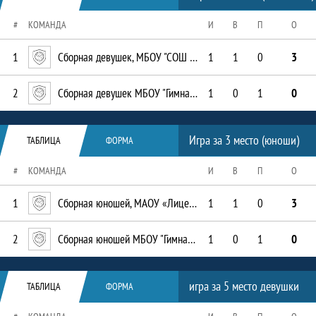
#
КОМАНДА
И
В
П
О
1
Сборная девушек, МБОУ "СОШ № 8"
1
1
0
3
2
Сборная девушек МБОУ "Гимназия им. Наби Даули"
1
0
1
0
Таблица
Игра за 3 место (юноши)
ТАБЛИЦА
ФОРМА
#
КОМАНДА
И
В
П
О
1
Сборная юношей, МАОУ «Лицей-интернат №1»
1
1
0
3
2
Сборная юношей МБОУ "Гимназия им. Наби Даули"
1
0
1
0
Таблица
игра за 5 место девушки
ТАБЛИЦА
ФОРМА