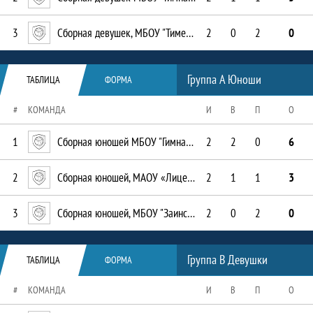
3
Сборная девушек, МБОУ "Тимершикская СОШ"
2
0
2
0
Таблица
Группа А Юноши
ТАБЛИЦА
ФОРМА
#
КОМАНДА
И
В
П
О
1
Сборная юношей МБОУ "Гимназия им. Наби Даули"
2
2
0
6
2
Сборная юношей, МАОУ «Лицей-интернат №1»
2
1
1
3
3
Сборная юношей, МБОУ "Заинская СОШ № 6"
2
0
2
0
Таблица
Группа В Девушки
ТАБЛИЦА
ФОРМА
#
КОМАНДА
И
В
П
О