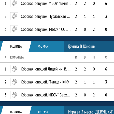
1
Сборная девушек МБОУ "Гимназия № 6"
2
2
0
6
2
Сборная девушек Нурлатская СОШ
2
1
1
3
3
Сборная девушек, МБОУ " СОШ № 3 им. Тази Гиззата "
2
0
2
0
Таблица
Группа В Юноши
ТАБЛИЦА
ФОРМА
#
КОМАНДА
И
В
П
О
1
Сборная юношей Лицей им. В. В. Карпова
2
2
0
6
2
Сборная юношей, IT-лицей КФУ
2
1
1
3
3
Сборная юношей, МБОУ "Верхнесиметская СОШ"
2
0
2
0
Таблица
Игра за 3 место (ДЕВУШКИ)
ТАБЛИЦА
ФОРМА