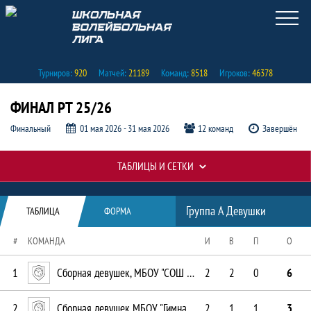
Турниров:
920
Матчей:
21189
Команд:
8518
Игроков:
46378
ФИНАЛ РТ 25/26
Финальный
01 мая 2026 - 31 мая 2026
12 команд
Завершён
ТАБЛИЦЫ И СЕТКИ
Таблицы и сетки, ФИНАЛ РТ 25/26
Таблицы турнира
Таблица
Группа А Девушки
ТАБЛИЦА
ФОРМА
#
КОМАНДА
И
В
П
О
1
Сборная девушек, МБОУ "СОШ № 8"
2
2
0
6
2
Сборная девушек МБОУ "Гимназия им. Наби Даули"
2
1
1
3