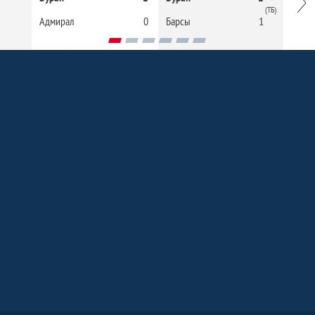
(ТБ)
Адмирал
0
Барсы
1
Орля